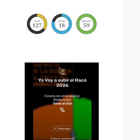
DAYS
HOURS
MINUTES
127
18
59