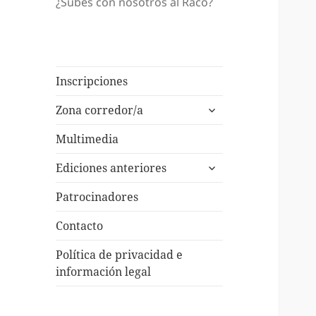
¿Subes con nosotros al Racó?
Inscripciones
expande
Zona corredor/a
el
menú
Multimedia
inferior
expande
Ediciones anteriores
el
menú
Patrocinadores
inferior
Contacto
Política de privacidad e
información legal