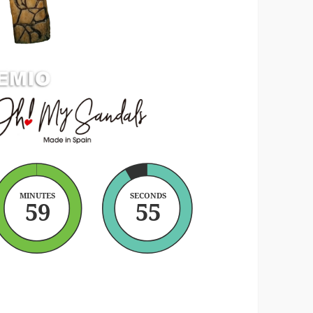
MINUTES
SECONDS
59
53