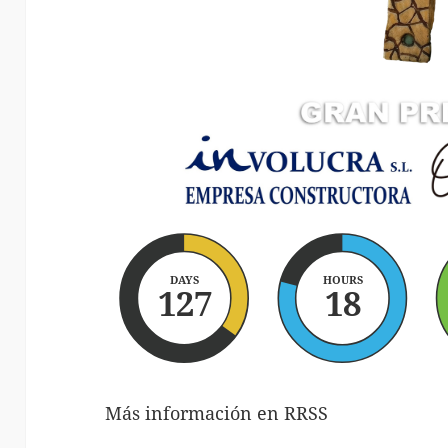
DAYS
HOURS
127
18
Más información en RRSS