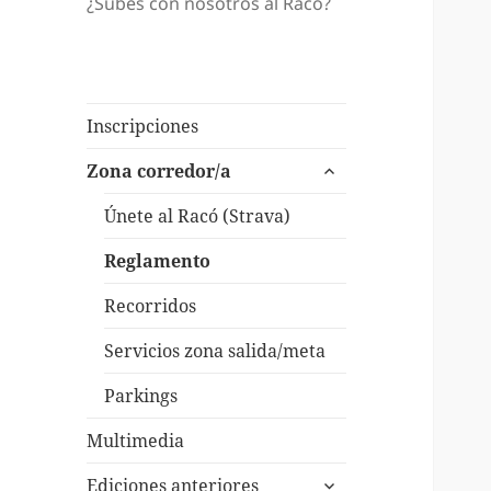
¿Subes con nosotros al Racó?
Inscripciones
expande
Zona corredor/a
el
menú
Únete al Racó (Strava)
inferior
Reglamento
Recorridos
Servicios zona salida/meta
Parkings
Multimedia
expande
Ediciones anteriores