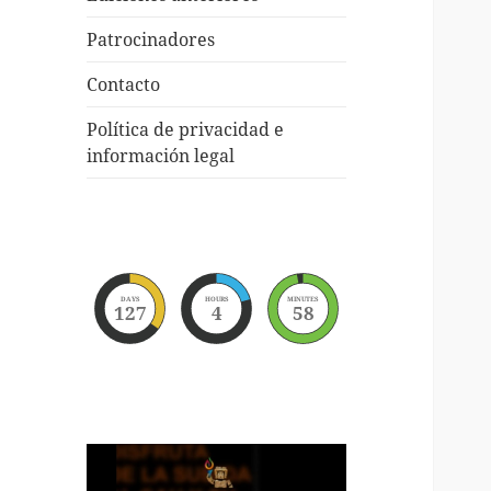
el
menú
Patrocinadores
inferior
Contacto
Política de privacidad e
información legal
DAYS
HOURS
MINUTES
127
4
58