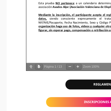
Página
1
/
13
Zoom
100%
REGLAME
INSCRIPCIONES 